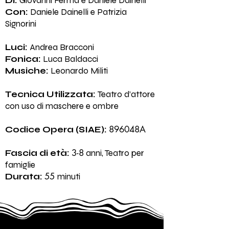
Di:
Giovanni Ferma e Daniele Dainelli
Con:
Daniele Dainelli e Patrizia
Signorini
Luci:
Andrea Bracconi
Fonica:
Luca Baldacci
Musiche:
Leonardo Militi
Tecnica Utilizzata:
Teatro d’attore
con uso di maschere e ombre
896048A
Codice Opera (SIAE):
3-8
Fascia di età:
anni, Teatro per
famiglie
55
Durata:
minuti