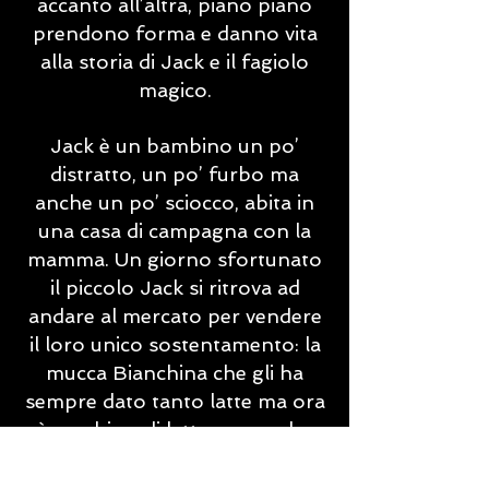
accanto all’altra, piano piano
prendono forma e danno vita
alla storia di Jack e il fagiolo
magico.
Jack è un bambino un po’
distratto, un po’ furbo ma
anche un po’ sciocco, abita in
una casa di campagna con la
mamma. Un giorno sfortunato
il piccolo Jack si ritrova ad
andare al mercato per vendere
il loro unico sostentamento: la
mucca Bianchina che gli ha
sempre dato tanto latte ma ora
è vecchia e di latte non ne ha
più. Qui ha inizio l’avventura di
Jack…