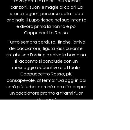
travolgenti fatte di filastrocche,
canzoni, suoni e magie di colori. La
storia segue il percorso della fiaba
originale: il Lupo riesce nel suo intento
e divora prima la nonna e poi
Cappuccetto Rosso.
Tutto sembra perduto, finché l’arrivo
del cacciatore, figura rassicurante,
ristabilisce l’ordine e salva la bambina.
Il racconto si conclude con un
messaggio educativo e attuale.
Cappuccetto Rosso, più
consapevole, afferma: “Da oggi in poi
sarò più furba, perché non c’è sempre
un cacciatore pronto a tirarmi fuori
dai guai!”
Uno spettacolo che unisce gioco,
partecipazione e riflessione, capace
di divertire grandi e piccoli offrendo, al
tempo stesso, una preziosa lezione di