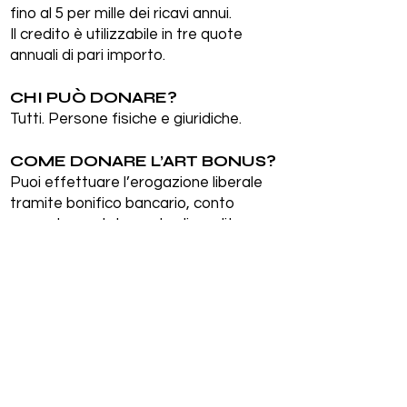
fino al 5 per mille dei ricavi annui.
Il credito è utilizzabile in tre quote
annuali di pari importo.
CHI PUÒ DONARE?
Tutti. Persone fisiche e giuridiche.
COME DONARE L’ART BONUS?
Puoi effettuare l’erogazione liberale
tramite bonifico bancario, conto
corrente postale, carta di credito,
carta di debito e prepagata, assegni
bancari e circolari.
Indica come beneficiario
Fratelli di Taglia soc. Coop. arl. IBAN IT
33 B 07090 24101 028010158178
Specifica nella causale