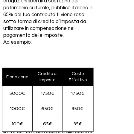
erogazioni liberali a sostegno del
patrimonio culturale, pubblico italiano. Il
65% del tuo contributo ti viene reso
sotto forma di credito d’imposta da
utilizzare in compensazione nel
pagamento delle imposte.
Ad esempio:
Credito di
Costo
Donazione
Imposta
Effettivo
5000€
1750€
1750€
1000€
650€
350€
NB. Il credito d’imposta del 65% è
100€
65€
35€
riconosciuto alle persone fisiche fino al
limite del 15% del reddito e alle società