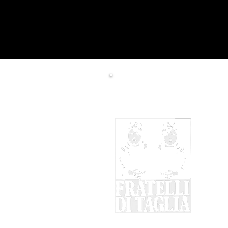
Rimani aggiornato sui p
Conta
Trasp
Sosten
Priva
Cooki