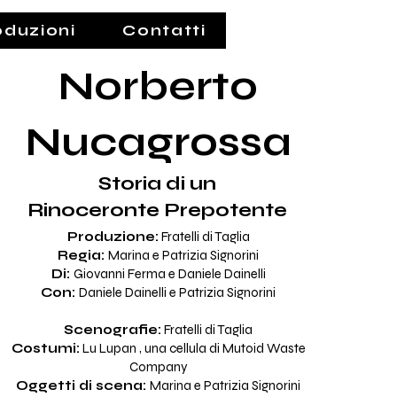
oduzioni
Contatti
Norberto
o Nucagrossa
eronte Prepotente
Nucagrossa
Storia di un
Rinoceronte Prepotente
Produzione:
Fratelli di Taglia
Regia:
Marina e Patrizia Signorini
Di:
Giovanni Ferma e Daniele Dainelli
Con:
Daniele Dainelli e Patrizia Signorini
Scenografie:
Fratelli di Taglia
Costumi:
Lu Lupan , una cellula di Mutoid Waste
Company
Oggetti di scena:
Marina e Patrizia Signorini