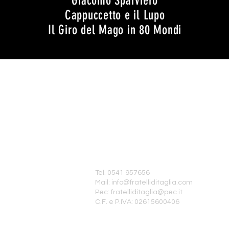
Giacomo Sparviero
Cappuccetto e il Lupo
Il Giro del Mago in 80 Mondi
rossimi spettacoli, iscriviti alla newsletter!
tti
Soc. Coop. Fratelli di Taglia
Viale Don Giovanni Minzoni,1A
arenza
47838, Riccione (RN)
itori
Tel. 0541 957656
Mail:
info@fratelliditaglia.com
cy
Pec:
fratelliditaglia@pec.it
e Policy
C.F. e P.IVA: 02615600406