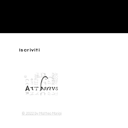
Iscriviti
sostienici con:
© 2022 by Matteo Morigi