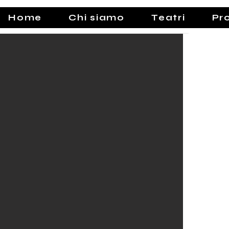
Home
Chi siamo
Teatri
Pr
Norbert
Storia di un Rinoc